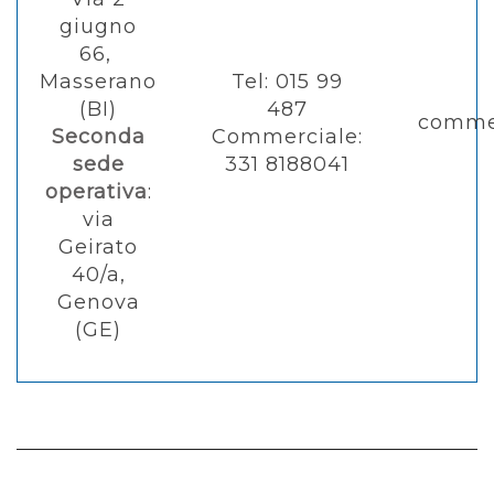
giugno
66,
Masserano
Tel: 015 99
(BI)
487
commer
Seconda
Commerciale:
sede
331 8188041
operativa
:
via
Geirato
40/a,
Genova
(GE)