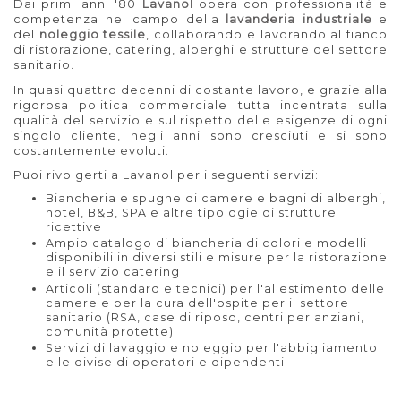
Dai primi anni '80
Lavanol
opera con professionalità e
competenza nel campo della
lavanderia industriale
e
del
noleggio tessile
, collaborando e lavorando al fianco
di ristorazione, catering, alberghi e strutture del settore
sanitario.
In quasi quattro decenni di costante lavoro, e grazie alla
rigorosa politica commerciale tutta incentrata sulla
qualità del servizio e sul rispetto delle esigenze di ogni
singolo cliente, negli anni sono cresciuti e si sono
costantemente evoluti.
Puoi rivolgerti a Lavanol per i seguenti servizi:
Biancheria e spugne di camere e bagni di alberghi,
hotel, B&B, SPA e altre tipologie di strutture
ricettive
Ampio catalogo di biancheria di colori e modelli
disponibili in diversi stili e misure per la ristorazione
e il servizio catering
Articoli (standard e tecnici) per l'allestimento delle
camere e per la cura dell'ospite per il settore
sanitario (RSA, case di riposo, centri per anziani,
comunità protette)
Servizi di lavaggio e noleggio per l'abbigliamento
e le divise di operatori e dipendenti