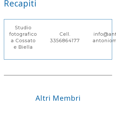
Recapiti
Studio
fotografico
Cell.
info@an
a Cossato
3356864177
antonio
e Biella
Altri Membri