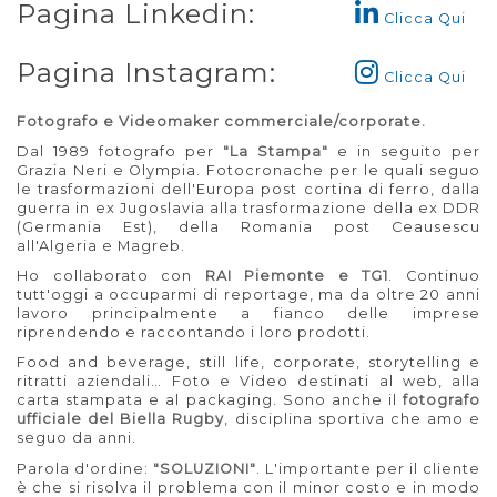
Pagina Linkedin:
Clicca Qui
Pagina Instagram:
Clicca Qui
Fotografo e Videomaker commerciale/corporate.
Dal 1989 fotografo per
"La Stampa"
e in seguito per
Grazia Neri e Olympia. Fotocronache per le quali seguo
le trasformazioni dell'Europa post cortina di ferro, dalla
guerra in ex Jugoslavia alla trasformazione della ex DDR
(Germania Est), della Romania post Ceausescu
all'Algeria e Magreb.
Ho collaborato con
RAI Piemonte e TG1
. Continuo
tutt'oggi a occuparmi di reportage, ma da oltre 20 anni
lavoro principalmente a fianco delle imprese
riprendendo e raccontando i loro prodotti.
Food and beverage, still life, corporate, storytelling e
ritratti aziendali… Foto e Video destinati al web, alla
carta stampata e al packaging. Sono anche il
fotografo
ufficiale del Biella Rugby
, disciplina sportiva che amo e
seguo da anni.
Parola d'ordine:
"SOLUZIONI"
. L'importante per il cliente
è che si risolva il problema con il minor costo e in modo