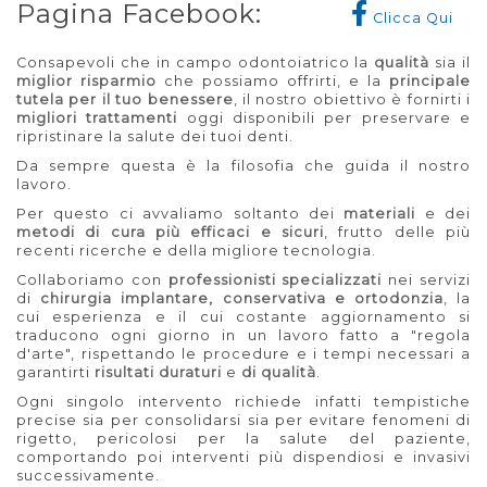
Pagina Facebook:
Clicca Qui
Consapevoli che in campo odontoiatrico la
qualità
sia il
miglior risparmio
che possiamo offrirti, e la
principale
tutela per il tuo benessere
, il nostro obiettivo è fornirti i
migliori trattamenti
oggi disponibili per preservare e
ripristinare la salute dei tuoi denti.
Da sempre questa è la filosofia che guida il nostro
lavoro.
Per questo ci avvaliamo soltanto dei
materiali
e dei
metodi di cura più efficaci e sicuri
, frutto delle più
recenti ricerche e della migliore tecnologia.
Collaboriamo con
professionisti specializzati
nei servizi
di
chirurgia implantare, conservativa e ortodonzia
, la
cui esperienza e il cui costante aggiornamento si
traducono ogni giorno in un lavoro fatto a "regola
d'arte", rispettando le procedure e i tempi necessari a
garantirti
risultati duraturi
e
di qualità
.
Ogni singolo intervento richiede infatti tempistiche
precise sia per consolidarsi sia per evitare fenomeni di
rigetto, pericolosi per la salute del paziente,
comportando poi interventi più dispendiosi e invasivi
successivamente.