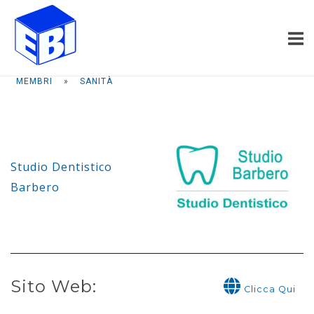
Passa
Home
al
contenuto
MEMBRI
»
SANITÀ
Studio Dentistico
Barbero
Sito Web:
Clicca Qui