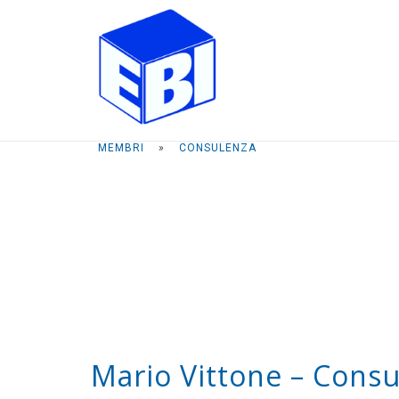
Passa
Home
al
contenuto
MEMBRI
»
CONSULENZA
Mario Vittone – Cons