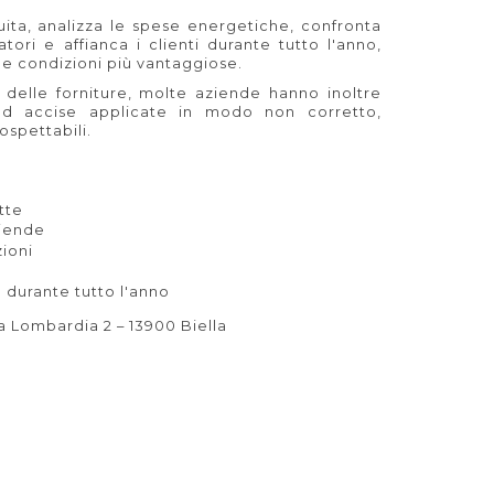
ita, analizza le spese energetiche, confronta
atori e affianca i clienti durante tutto l'anno,
le condizioni più vantaggiose.
a delle forniture, molte aziende hanno inoltre
ad accise applicate in modo non corretto,
ospettabili.
tte
ziende
zioni
 durante tutto l'anno
 Lombardia 2 – 13900 Biella