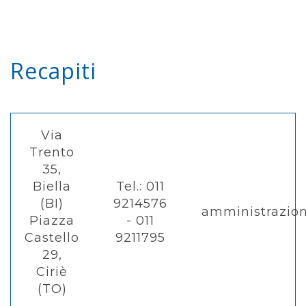
Recapiti
Via
Trento
35,
Biella
Tel.: 011
(BI)
9214576
amministrazio
Piazza
- 011
Castello
9211795
29,
Ciriè
(TO)