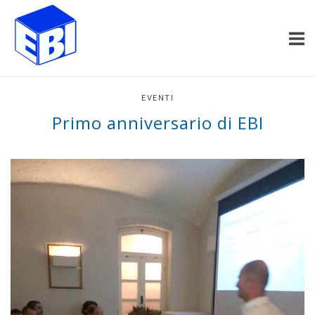
Passa
Home
al
contenuto
NewsBlog
EVENTI
Primo anniversario di EBI